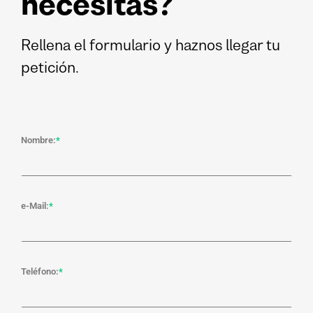
necesitas?
Rellena el formulario y haznos llegar tu
petición.
Nombre:
*
Por favor, deja este campo vacío.
e-Mail:
*
Teléfono:
*